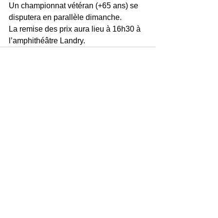
Un championnat vétéran (+65 ans) se 
disputera en parallèle dimanche.
La remise des prix aura lieu à 16h30 à 
l’amphithéâtre Landry.
(C)
2016-2026
RADIO STUDIO 20 - TOUS DROIT RESERVES